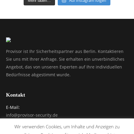
Auf Instagram folgen
Mehr laden…
Provisor ist Ihr Sicherheitspartner aus Berlin. Kontaktieren
Sie uns mit Ihrer Anfrage. Sie erhalten ein unverbindliches
Angebot, das von unseren Experten auf Ihre individuellen
Bedürfnisse abgestimmt wurde.
Kontakt
E-Mail:
info@provisor-security.de
Telefon:
Wir verwenden Cookies, um Inhalte und Anzeigen zu
030 / 65 21 85 780