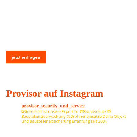
Sie haben große Pläne?
Wir schützen Ihr Projekt mit Expertise und modernster
Sicherheitstechnik.
jetzt anfragen
Provisor auf Instagram
provisor_security_und_service
🔒Sicherheit ist unsere Expertise
🧯Brandschutz
🚧
Baustellenüberwachung
🚁Drohneneinsätze
Deine Objekt-
und Baustellenabsicherung
Erfahrung seit 2004